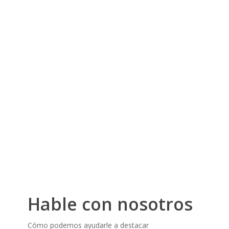
Dirección
60, Calle Sacadura Cabral
4420-298 S. Cosme
Portugal
Contactos
Móvil:
+34 663 420 082
Teléfono:
+351
22 464 9349
Correo electrónico:
info@xpressdisplays.com
Hable con nosotros
Cómo podemos ayudarle a destacar