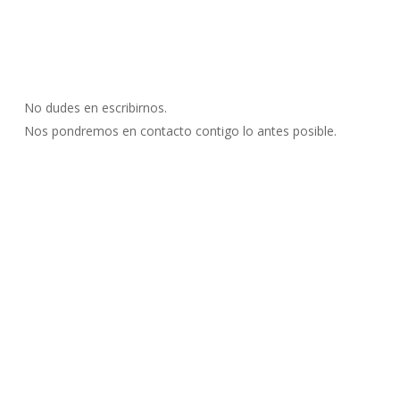
No dudes en escribirnos.
Nos pondremos en contacto contigo lo antes posible.
Horario laboral
De lunes a viernes
09:00 – 13:00
14:00 – 18:30